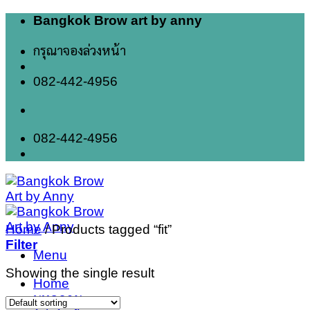
Skip
Bangkok Brow art by anny
to
content
กรุณาจองล่วงหน้า
082-442-4956
082-442-4956
Home
/
Products tagged “fit”
Filter
Menu
Showing the single result
Home
บทความ