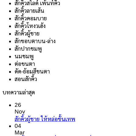
สักคิ้วสไลด์ เพ้นท์คิ้ว
สักคิ้วลายเส้น
สักคิ้วคอมบาย
สักคิ้วโหงวเฮ้ง
สักคิ้วผู้ชาย
สักขอบตาบน-ล่าง
สักปากชมพู
นมชมพู
ต่อขนตา
ดัด-ย้อมสีขนตา
สอนสักคิ้ว
บทความล่าสุด
26
Nov
No
สักคิ้วผู้ชาย ให้หล่อขั้นเทพ
Comments
04
on
Mar