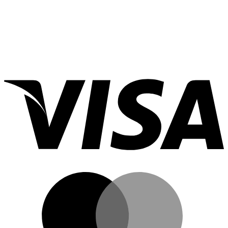
แด
อ
ลิปสติก
นกิม
ท
จิ
ด