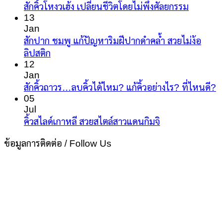
สัก
No
สักคิ้วโหงวเฮ้ง เปลี่ยนชีวิตโดยไม่พึ่งศัลยกรรม
Comme
คิ้ว
13
on
Jan
ผู้ชาย
สัก
สักปาก ชมพู แก้ปัญหาริมฝีปากดำคล้ำ สวยไม่ง้อ
ให้
คิ้ว
No
ลิปสติก
หล่อ
Comments
โหง
12
ขั้น
on
Jan
ว
เทพ
สัก
N
สักคิ้วถาวร…ลบคิ้วได้ไหม? แก้คิ้วอย่างไร? ที่ไหนดี?
เฮ้ง
C
ปาก
05
เปลี่ยน
o
Jul
ชมพู
ชีวิต
สั
No
คิ้วสไลด์เกาหลี สวยสไตล์สาวแดนกิมจิ
แก้
โดย
Comments
คิ
ปัญหา
ไม่
on
ข้อมูลการติดต่อ / Follow Us
ถ
ริม
พึ่ง
คิ้ว
ล
ฝีปาก
ศัลยกรร
สไลด์
คิ
ดำ
เกาหลี
ได
คล้ำ
สวย
ไ
สวย
สไตล์
แก
ไม่
สาว
คิ
ง้อ