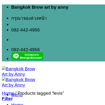
Skip
Bangkok Brow art by anny
to
content
กรุณาจองล่วงหน้า
082-442-4956
082-442-4956
Home
/
Products tagged “levis”
Menu
Filter
Home