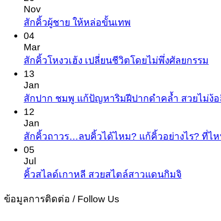
Nov
No
สักคิ้วผู้ชาย ให้หล่อขั้นเทพ
Comments
04
on
Mar
สัก
No
สักคิ้วโหงวเฮ้ง เปลี่ยนชีวิตโดยไม่พึ่งศัลยกรรม
Co
คิ้ว
13
on
Jan
ผู้ชาย
สัก
สักปาก ชมพู แก้ปัญหาริมฝีปากดำคล้ำ สวยไม่ง้อ
ให้
คิ้ว
12
หล่อ
Jan
โห
ขั้น
สักคิ้วถาวร…ลบคิ้วได้ไหม? แก้คิ้วอย่างไร? ที่ไห
ว
เทพ
05
เฮ้
Jul
เปล
No
คิ้วสไลด์เกาหลี สวยสไตล์สาวแดนกิมจิ
Commen
ชีว
on
ข้อมูลการติดต่อ / Follow Us
โด
คิ้ว
ไม่