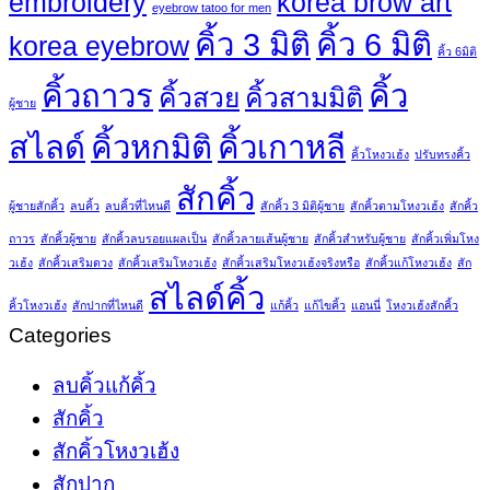
embroidery
korea brow art
eyebrow tatoo for men
คิ้ว 3 มิติ
คิ้ว 6 มิติ
korea eyebrow
คิ้ว 6มิติ
คิ้วถาวร
คิ้ว
คิ้วสวย
คิ้วสามมิติ
ผู้ชาย
สไลด์
คิ้วหกมิติ
คิ้วเกาหลี
คิ้วโหงวเฮ้ง
ปรับทรงคิ้ว
สักคิ้ว
ผู้ชายสักคิ้ว
ลบคิ้ว
ลบคิ้วที่ไหนดี
สักคิ้ว 3 มิติผู้ชาย
สักคิ้วตามโหงวเฮ้ง
สักคิ้ว
ถาวร
สักคิ้วผู้ชาย
สักคิ้วลบรอยแผลเป็น
สักคิ้วลายเส้นผู้ชาย
สักคิ้วสำหรับผู้ชาย
สักคิ้วเพิ่มโหง
วเฮ้ง
สักคิ้วเสริมดวง
สักคิ้วเสริมโหงวเฮ้ง
สักคิ้วเสริมโหงวเฮ้งจริงหรือ
สักคิ้วแก้โหงวเฮ้ง
สัก
สไลด์คิ้ว
คิ้วโหงวเฮ้ง
สักปากที่ไหนดี
แก้คิ้ว
แก้ไขคิ้ว
แอนนี่
โหงวเฮ้งสักคิ้ว
Categories
ลบคิ้วแก้คิ้ว
สักคิ้ว
สักคิ้วโหงวเฮ้ง
สักปาก