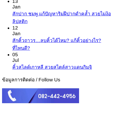
13
on
Jan
ผู้ชาย
สัก
สักปาก ชมพู แก้ปัญหาริมฝีปากดำคล้ำ สวยไม่ง้อ
ให้
คิ้ว
No
ลิปสติก
หล่อ
Comments
โหง
12
ขั้น
on
Jan
ว
สัก
เทพ
สักคิ้วถาวร…ลบคิ้วได้ไหม? แก้คิ้วอย่างไร?
เฮ้ง
ปาก
No
ที่ไหนดี?
เปลี
Comments
ชมพู
05
ชีวิต
on
Jul
แก้
สัก
โดย
No
คิ้วสไลด์เกาหลี สวยสไตล์สาวแดนกิมจิ
ปัญหา
Comment
คิ้ว
ไม่
ริม
on
ข้อมูลการติดต่อ / Follow Us
ถาวร…
พึ่ง
คิ้ว
ฝีปาก
ลบ
ศัล
สไลด์
ดำ
คิ้ว
เกาหลี
คล้ำ
ได้
สวย
สวย
ไหม?
สไตล์
ไม่