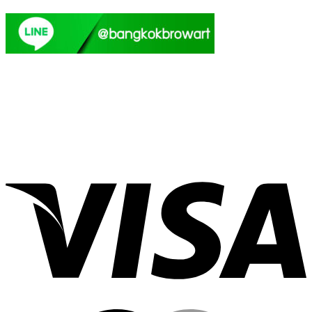
แก้
สาว
ง้อ
คิ้ว
แด
ลิปสติก
อย่างไร?
นกิม
ที่ไหน
จิ
ดี?