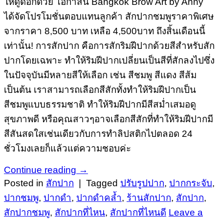
ให้ดูดีอีกด้วย โอกาสนี้ Bangkok Brow Art by Anny
ได้จัดโปรโมชั่นตอบแทนลูกค้า สักปากชมพูราคาพิเศษ
จากราคา 8,500 บาท เหลือ 4,500บาท ถึงสิ้นเดือนนี้
เท่านั้น! การสักปาก คือการสักริมฝีปากด้วยสีสำหรับสัก
ปากโดยเฉพาะ ทำให้ริมฝีปากเปลี่ยนเป็นสีที่สักลงไปซึ่ง
ในปัจจุบันมีหลายสีให้เลือก เช่น สีชมพู สีแดง สีส้ม
เป็นต้น เราสามารถเลือกสีสักทั้งทำให้ริมฝีปากเป็น
สีชมพูแบบธรรมชาติ ทำให้ริมฝีปากมีสีสม่ำเสมอดู
สุขภาพดี หรือคุณสาวๆอาจเลือกสีสักที่ทำให้ริมฝีปากมี
สีสันสดใสเช่นเดียวกับการทำลิปสติกไปตลอด 24
ชั่วโมงเลยก็แล้วแต่ความชอบค่ะ
Continue reading
→
Posted in
สักปาก
|
Tagged
ปรับรูปปาก
,
ปากกระจับ
,
ปากชมพู
,
ปากดำ
,
ปากดำคล้ำ
,
ร้านสักปาก
,
สักปาก
,
สักปากชมพู
,
สักปากที่ไหน
,
สักปากที่ไหนดี
Leave a