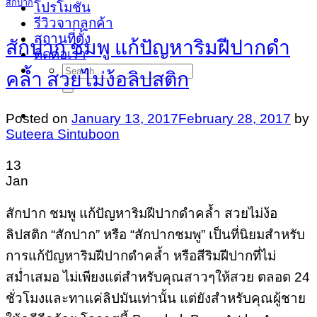
สักปาก
โปรโมชั่น
รีวิวจากลูกค้า
สถานที่ตั้ง
สักปาก ชมพู แก้ปัญหาริมฝีปากดำ
ติดต่อเรา
Search
คล้ำ สวยไม่ง้อลิปสติก
for:
Posted on
January 13, 2017
February 28, 2017
by
Suteera Sintuboon
13
Jan
สักปาก ชมพู แก้ปัญหาริมฝีปากดำคล้ำ สวยไม่ง้อ
ลิปสติก “สักปาก” หรือ “สักปากชมพู” เป็นที่นิยมสำหรับ
การแก้ปัญหาริมฝีปากดำคล้ำ หรือสีริมฝีปากที่ไม่
สม่ำเสมอ ไม่เพียงแต่สำหรับคุณสาวๆให้สวย ตลอด 24
ชั่วโมงและทาแค่ลิปมันเท่านั้น แต่ยังสำหรับคุณผู้ชาย