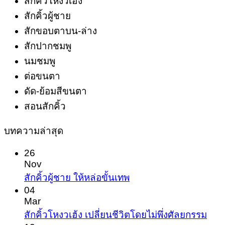
สักคิ้วโหงวเฮ้ง
สักคิ้วผู้ชาย
สักขอบตาบน-ล่าง
สักปากชมพู
นมชมพู
ต่อขนตา
ดัด-ย้อมสีขนตา
สอนสักคิ้ว
บทความล่าสุด
26
Nov
No
สักคิ้วผู้ชาย ให้หล่อขั้นเทพ
Comments
04
on
Mar
สัก
No
สักคิ้วโหงวเฮ้ง เปลี่ยนชีวิตโดยไม่พึ่งศัลยกรรม
Com
คิ้ว