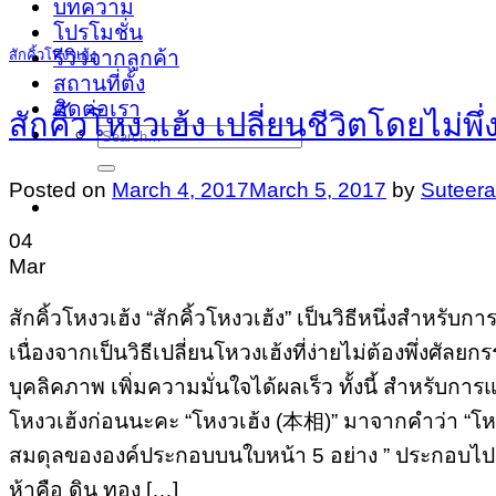
บทความ
โปรโมชั่น
รีวิวจากลูกค้า
สักคิ้วโหงวเฮ้ง
สถานที่ตั้ง
ติดต่อเรา
สักคิ้วโหงวเฮ้ง เปลี่ยนชีวิตโดยไม่พ
Search
for:
Posted on
March 4, 2017
March 5, 2017
by
Suteera
04
Mar
สักคิ้วโหงวเฮ้ง “สักคิ้วโหงวเฮ้ง” เป็นวิธีหนึ่งสำหรับกา
เนื่องจากเป็นวิธีเปลี่ยนโหวงเฮ้งที่ง่ายไม่ต้องพึ่งศ
บุคลิคภาพ เพิ่มความมั่นใจได้ผลเร็ว ทั้งนี้ สำหรับกา
โหงวเฮ้งก่อนนะคะ “โหงวเฮ้ง (本相)” มาจากคำว่า “โหง
สมดุลขององค์ประกอบบนใบหน้า 5 อย่าง ” ประกอบไปด้วย
ห้าคือ ดิน ทอง […]