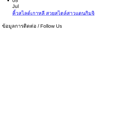
05
เฮ้
Jul
เปล
No
คิ้วสไลด์เกาหลี สวยสไตล์สาวแดนกิมจิ
Commen
ชีว
on
ข้อมูลการติดต่อ / Follow Us
โด
คิ้ว
ไม่
สไลด์
พึ่ง
เกาหลี
ศั
สวย
สไตล์
สาว
แด
นกิม
จิ