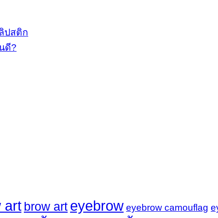
ลิปสติก
นดี?
 art
eyebrow
brow art
eyebrow camouflag
e