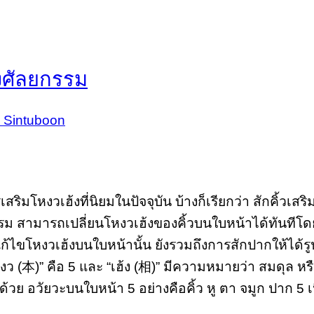
ึ่งศัลยกรรม
 Sintuboon
รเสริมโหงวเฮ้งที่นิยมในปัจจุบัน บ้างก็เรียกว่า สักคิ้วเสร
ัลยกรรม สามารถเปลี่ยนโหงวเฮ้งของคิ้วบนใบหน้าได้ทันที
รแก้ไขโหงวเฮ้งบนใบหน้านั้น ยังรวมถึงการสักปากให้ได้ร
ว (本)” คือ 5 และ “เฮ้ง (相)” มีความหมายว่า สมดุล หร
 อวัยวะบนใบหน้า 5 อย่างคือคิ้ว หู ตา จมูก ปาก 5 เนิ