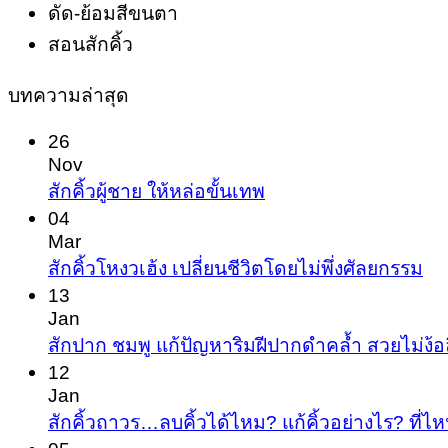
ดัด-ย้อมสีขนตา
สอนสักคิ้ว
บทความล่าสุด
26
Nov
No
สักคิ้วผู้ชาย ให้หล่อขั้นเทพ
Comments
04
on
Mar
สัก
No
สักคิ้วโหงวเฮ้ง เปลี่ยนชีวิตโดยไม่พึ่งศัลยกรรม
Co
คิ้ว
13
on
Jan
ผู้ชาย
สัก
สักปาก ชมพู แก้ปัญหาริมฝีปากดำคล้ำ สวยไม่ง้อ
ให้
คิ้ว
12
หล่อ
Jan
โห
ขั้น
สักคิ้วถาวร…ลบคิ้วได้ไหม? แก้คิ้วอย่างไร? ที่ไห
ว
เทพ