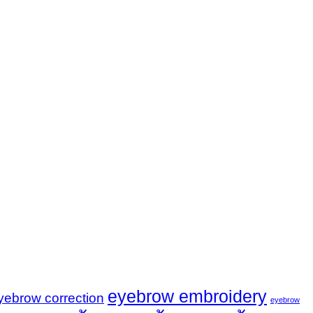
eyebrow embroidery
yebrow correction
eyebrow