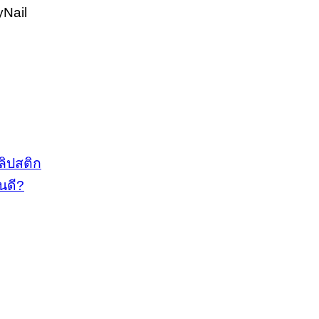
Nail
ลิปสติก
นดี?