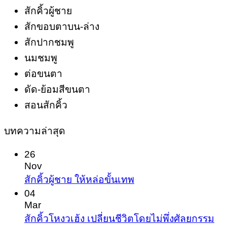
สักคิ้วผู้ชาย
สักขอบตาบน-ล่าง
สักปากชมพู
นมชมพู
ต่อขนตา
ดัด-ย้อมสีขนตา
สอนสักคิ้ว
บทความล่าสุด
26
Nov
No
สักคิ้วผู้ชาย ให้หล่อขั้นเทพ
Comments
04
on
Mar
สัก
No
สักคิ้วโหงวเฮ้ง เปลี่ยนชีวิตโดยไม่พึ่งศัลยกรรม