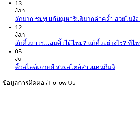
Co
คิ้ว
13
on
Jan
ผู้ชาย
สัก
สักปาก ชมพู แก้ปัญหาริมฝีปากดำคล้ำ สวยไม่ง้อ
ให้
คิ้ว
12
หล่อ
Jan
โห
ขั้น
สักคิ้วถาวร…ลบคิ้วได้ไหม? แก้คิ้วอย่างไร? ที่ไห
ว
เทพ
05
เฮ้
Jul
เปล
No
คิ้วสไลด์เกาหลี สวยสไตล์สาวแดนกิมจิ
Commen
ชีว
on
ข้อมูลการติดต่อ / Follow Us
โด
คิ้ว
ไม่
สไลด์
พึ่ง
เกาหลี
ศั
สวย
สไตล์
สาว