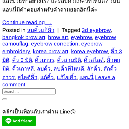
และมีวิธีทำอย่างไร? และลบคิ้วแก้คิ้วที่ไหนดี? วันนี้
แอนนี่มีคำตอบสำหรับคำถามยอดฮิตนี้ค่ะ
Continue reading
→
Posted in
ลบคิ้วแก้คิ้ว
|
Tagged
3d eyebrow
,
bangkok brow art
,
brow art
,
eyebrow
,
eyebrow
camouflag
,
eyebrow correction
,
eyebrow
embroidery
,
korea brow art
,
korea eyebrow
,
คิ้ว 3
มิติ
,
คิ้ว 6 มิติ
,
คิ้วถาวร
,
คิ้วสามมิติ
,
คิ้วสไลด์
,
คิ้วหก
มิติ
,
คิ้วเกาหลี
,
ลบคิ้ว
,
ลบคิ้วที่ไหนดี
,
สักคิ้ว
,
สักคิ้ว
ถาวร
,
สไลด์คิ้ว
,
แก้คิ้ว
,
แก้ไขคิ้ว
,
แอนนี่
Leave a
comment
คลิกเป็นเพื่อนกับเราผ่าน Line@