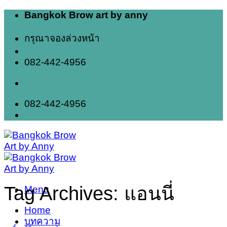
Skip
Bangkok Brow art by anny
to
content
กรุณาจองล่วงหน้า
082-442-4956
082-442-4956
Tag Archives:
แอนนี่
Menu
Home
บทความ