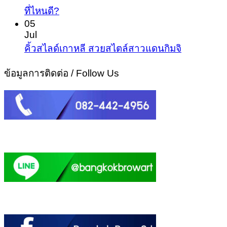
ปาก
No
ที่ไหนดี?
เปลี
Comments
ชมพู
05
ชีวิต
on
Jul
แก้
สัก
โดย
No
คิ้วสไลด์เกาหลี สวยสไตล์สาวแดนกิมจิ
ปัญหา
Comment
คิ้ว
ไม่
ริม
on
ข้อมูลการติดต่อ / Follow Us
ถาวร…
พึ่ง
คิ้ว
ฝีปาก
ลบ
ศัล
สไลด์
ดำ
คิ้ว
เกาหลี
คล้ำ
ได้
สวย
สวย
ไหม?
สไตล์
ไม่
แก้
สาว
ง้อ
คิ้ว
แด
ลิปสติก
อย่างไร?
นกิม
ที่ไหน
จิ
ดี?