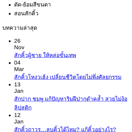
ดัด-ย้อมสีขนตา
สอนสักคิ้ว
บทความล่าสุด
26
Nov
No
สักคิ้วผู้ชาย ให้หล่อขั้นเทพ
Comments
04
on
Mar
สัก
No
สักคิ้วโหงวเฮ้ง เปลี่ยนชีวิตโดยไม่พึ่งศัลยกรรม
Com
คิ้ว
13
on
Jan
ผู้ชาย
สัก
สักปาก ชมพู แก้ปัญหาริมฝีปากดำคล้ำ สวยไม่ง้อ
ให้
คิ้ว
No
ลิปสติก
หล่อ
Comments
โหง
12
ขั้น
on
Jan
ว
สัก
เทพ
สักคิ้วถาวร…ลบคิ้วได้ไหม? แก้คิ้วอย่างไร?
เฮ้ง