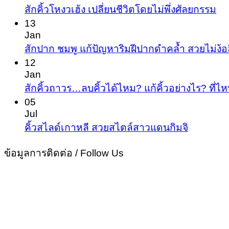
สัก
No
สักคิ้วโหงวเฮ้ง เปลี่ยนชีวิตโดยไม่พึ่งศัลยกรรม
Co
คิ้ว
13
on
Jan
ผู้ชาย
สัก
สักปาก ชมพู แก้ปัญหาริมฝีปากดำคล้ำ สวยไม่ง้อ
ให้
คิ้ว
12
หล่อ
Jan
โห
ขั้น
สักคิ้วถาวร…ลบคิ้วได้ไหม? แก้คิ้วอย่างไร? ที่ไห
ว
เทพ
05
เฮ้
Jul
เปล
No
คิ้วสไลด์เกาหลี สวยสไตล์สาวแดนกิมจิ
Commen
ชีว
on
ข้อมูลการติดต่อ / Follow Us
โด
คิ้ว
ไม่
สไลด์
พึ่ง
เกาหลี
ศั
สวย
สไตล์