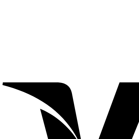
สาว
แด
นกิม
จิ