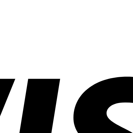
แก้
ไม่
คิ้ว
ง้อ
อย่างไร?
ลิปสติก
ที่ไหน
ดี?