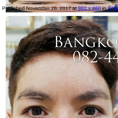
Published
November 26, 2017
at
960 × 960
in
สักคิ
Menu
Home
บทความ
โปรโมชั่น
รีวิวจากลูกค้า
สถานที่ตั้ง
ติดต่อเรา
Search
for: