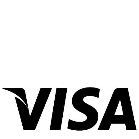
สไลด์
ดำ
คิ้ว
เกาหลี
คล้ำ
ได้
สวย
สวย
ไหม?
สไตล์
ไม่
แก้
สาว
ง้อ
คิ้ว
แด
ลิปสติก
อย่างไร?
นกิม
ที่ไหน
จิ
ดี?