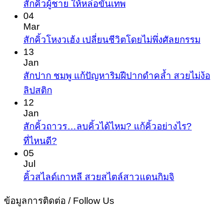
No
สักคิ้วผู้ชาย ให้หล่อขั้นเทพ
Comments
04
on
Mar
สัก
No
สักคิ้วโหงวเฮ้ง เปลี่ยนชีวิตโดยไม่พึ่งศัลยกรรม
Com
คิ้ว
13
on
Jan
ผู้ชาย
สัก
สักปาก ชมพู แก้ปัญหาริมฝีปากดำคล้ำ สวยไม่ง้อ
ให้
คิ้ว
No
ลิปสติก
หล่อ
Comments
โหง
12
ขั้น
on
Jan
ว
สัก
เทพ
สักคิ้วถาวร…ลบคิ้วได้ไหม? แก้คิ้วอย่างไร?
เฮ้ง
ปาก
No
ที่ไหนดี?
เปลี
Comments
ชมพู
05
ชีวิต
on
Jul
แก้
สัก
โดย
No
คิ้วสไลด์เกาหลี สวยสไตล์สาวแดนกิมจิ
ปัญหา
Comment
คิ้ว
ไม่
ริม
on
ข้อมูลการติดต่อ / Follow Us
ถาวร…
พึ่ง
คิ้ว
ฝีปาก
ลบ
ศัล