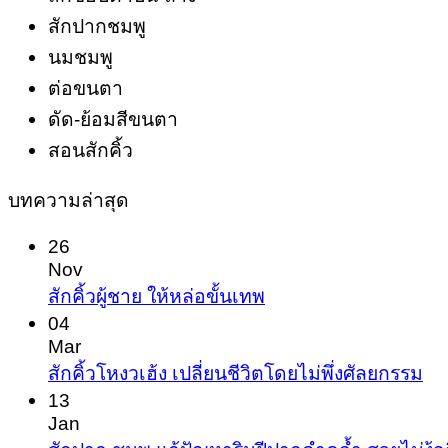
สักปากชมพู
นมชมพู
ต่อขนตา
ดัด-ย้อมสีขนตา
สอนสักคิ้ว
บทความล่าสุด
26
Nov
No
สักคิ้วผู้ชาย ให้หล่อขั้นเทพ
Comments
04
on
Mar
สัก
No
สักคิ้วโหงวเฮ้ง เปลี่ยนชีวิตโดยไม่พึ่งศัลยกรรม
Co
คิ้ว
13
on
Jan
ผู้ชาย
สัก