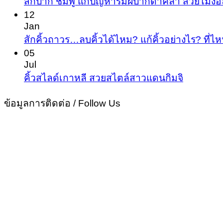
สักปาก ชมพู แก้ปัญหาริมฝีปากดำคล้ำ สวยไม่ง้อ
ให้
คิ้ว
12
หล่อ
Jan
โห
ขั้น
สักคิ้วถาวร…ลบคิ้วได้ไหม? แก้คิ้วอย่างไร? ที่ไห
ว
เทพ
05
เฮ้
Jul
เปล
No
คิ้วสไลด์เกาหลี สวยสไตล์สาวแดนกิมจิ
Commen
ชีว
on
ข้อมูลการติดต่อ / Follow Us
โด
คิ้ว
ไม่
สไลด์
พึ่ง
เกาหลี
ศั
สวย
สไตล์
สาว
แด
นกิม