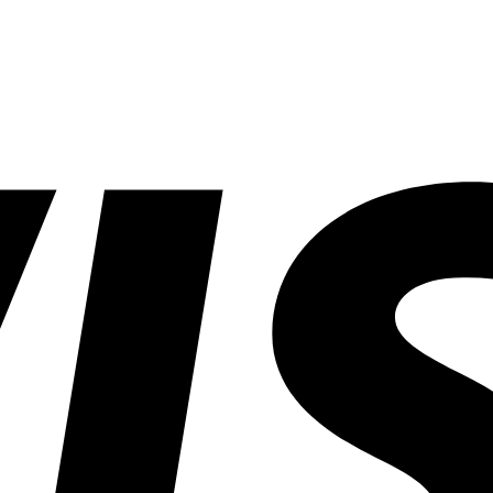
ที่ไหน
ดี?