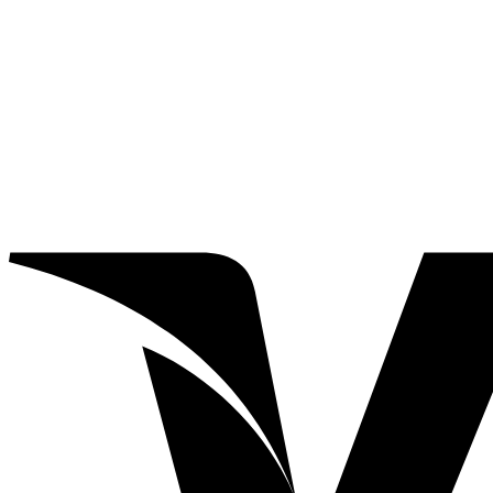
แด
นกิม
จิ