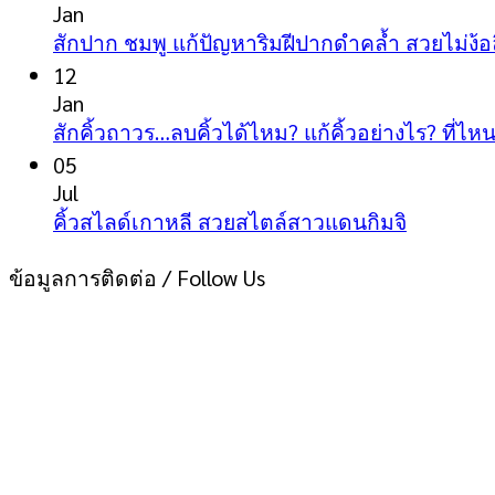
on
ผู้ชาย
Jan
สัก
สักปาก ชมพู แก้ปัญหาริมฝีปากดำคล้ำ สวยไม่ง้อ
ให้
คิ้ว
12
หล่อ
โห
Jan
ขั้น
สักคิ้วถาวร…ลบคิ้วได้ไหม? แก้คิ้วอย่างไร? ที่ไหน
ว
เทพ
05
เฮ้
Jul
เปล
No
คิ้วสไลด์เกาหลี สวยสไตล์สาวแดนกิมจิ
ชีว
Comment
on
โด
ข้อมูลการติดต่อ / Follow Us
คิ้ว
ไม่
สไลด์
พึ่ง
เกาหลี
ศั
สวย
สไตล์
สาว