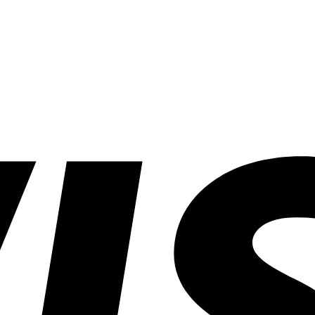
ง้อ
อย่างไร?
ลิปสติก
ที่ไหน
ดี?