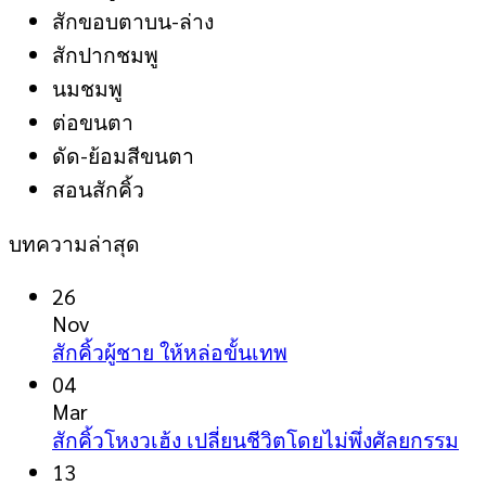
สักขอบตาบน-ล่าง
สักปากชมพู
นมชมพู
ต่อขนตา
ดัด-ย้อมสีขนตา
สอนสักคิ้ว
บทความล่าสุด
26
Nov
No
สักคิ้วผู้ชาย ให้หล่อขั้นเทพ
Comments
04
on
Mar
สัก
No
สักคิ้วโหงวเฮ้ง เปลี่ยนชีวิตโดยไม่พึ่งศัลยกรรม
คิ้ว
Co
13