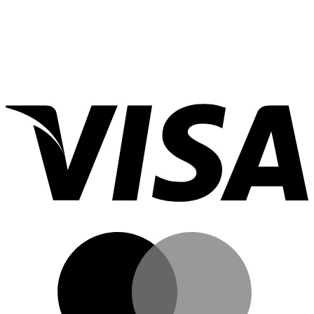
คิ้ว
แด
ลิปสติก
อย่างไร?
นกิม
ที่ไหน
จิ
ดี?