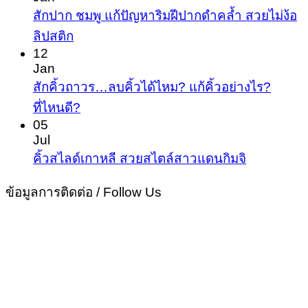
สัก
สักปาก ชมพู แก้ปัญหาริมฝีปากดำคล้ำ สวยไม่ง้อ
ให้
คิ้ว
No
ลิปสติก
หล่อ
Comments
โหง
12
ขั้น
on
Jan
ว
สัก
เทพ
สักคิ้วถาวร…ลบคิ้วได้ไหม? แก้คิ้วอย่างไร?
เฮ้ง
ปาก
No
ที่ไหนดี?
เปลี
Comments
ชมพู
05
ชีวิต
on
Jul
แก้
สัก
โดย
No
คิ้วสไลด์เกาหลี สวยสไตล์สาวแดนกิมจิ
ปัญหา
Comment
คิ้ว
ไม่
ริม
on
ข้อมูลการติดต่อ / Follow Us
ถาวร…
พึ่ง
คิ้ว
ฝีปาก
ลบ
ศัล
สไลด์
ดำ
คิ้ว
เกาหลี
คล้ำ
ได้
สวย
สวย
ไหม?
สไตล์
ไม่
แก้
สาว
ง้อ