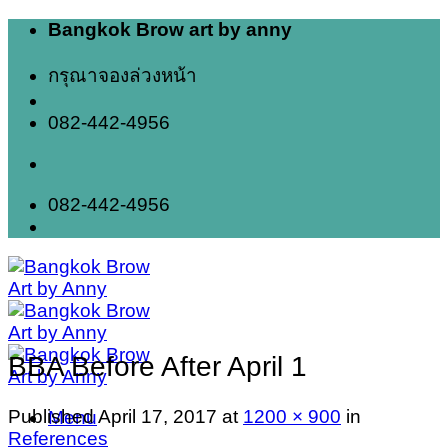
Skip
Bangkok Brow art by anny
to
content
กรุณาจองล่วงหน้า
082-442-4956
082-442-4956
BBA Before After April 1
Published
April 17, 2017
at
1200 × 900
in
Menu
References