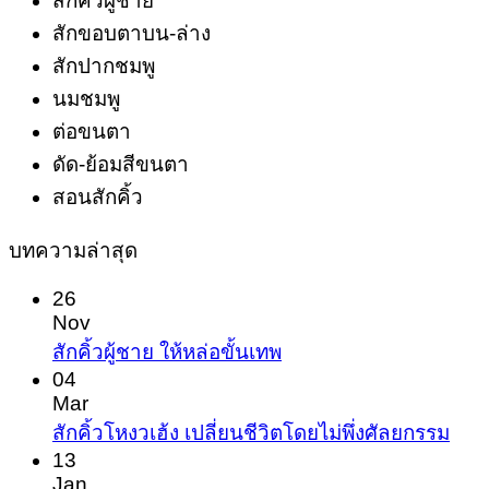
สักคิ้วผู้ชาย
สักขอบตาบน-ล่าง
สักปากชมพู
นมชมพู
ต่อขนตา
ดัด-ย้อมสีขนตา
สอนสักคิ้ว
บทความล่าสุด
26
Nov
No
สักคิ้วผู้ชาย ให้หล่อขั้นเทพ
Comments
04
on
Mar
สัก
No
สักคิ้วโหงวเฮ้ง เปลี่ยนชีวิตโดยไม่พึ่งศัลยกรรม
Com
คิ้ว
13
on
Jan
ผู้ชาย