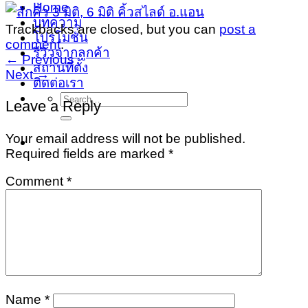
Home
บทความ
Trackbacks are closed, but you can
post a
โปรโมชั่น
comment
.
รีวิวจากลูกค้า
←
Previous
สถานที่ตั้ง
Next
→
ติดต่อเรา
Search
Leave a Reply
for:
Your email address will not be published.
Required fields are marked
*
Comment
*
Name
*